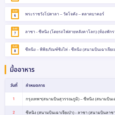
DAY
พระราชวังโปตาลา – วัดโจคัง – ตลาดบาคอร์
6
DAY
ลาซา - ซีหนิง (โดยรถไฟสายหลังคาโลก) (ห้องพักรวม
7
DAY
ซีหนิง – พิพิธภัณฑ์ชิงไห่ - ซีหนิง (สนามบินเฉาเจีย
8
มื้ออาหาร
วันที่
กำหนดการ
1
กรุงเทพฯ(สนามบินสุวรรณภูมิ) – ซีหนิง (สนามบินเฉา
2
ซีหนิง (สนามบินเฉาเจียเป่า) - ลาซา (สนามบินลาซ