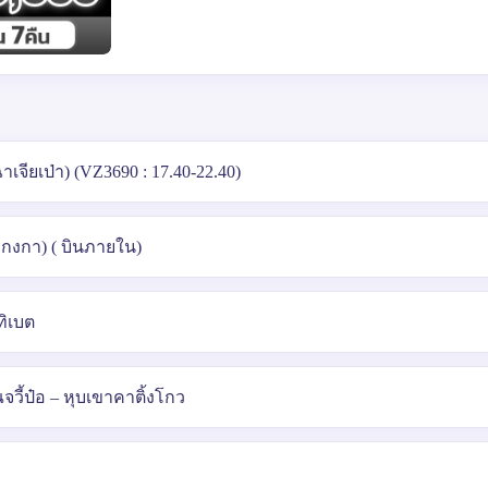
จียเป่า) (VZ3690 : 17.40-22.40)
ากงกา) ( บินภายใน)
ทิเบต
วี้ป๋อ – หุบเขาคาติ้งโกว