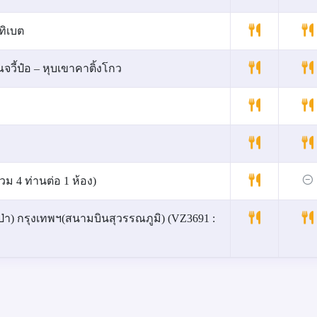
ทิเบต
วี้ป๋อ – หุบเขาคาติ้งโกว
ม 4 ท่านต่อ 1 ห้อง)
ยเป่า) กรุงเทพฯ(สนามบินสุวรรณภูมิ) (VZ3691 :