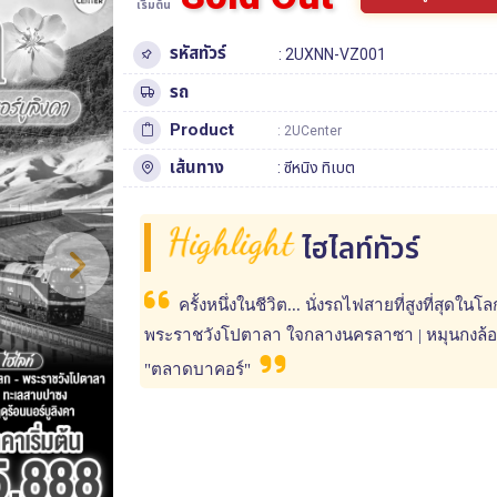
เริ่มต้น
รหัสทัวร์
: 2UXNN-VZ001
รถ
Product
: 2UCenter
เส้นทาง
:
ซีหนิง
ทิเบต
Highlight
ไฮไลท์ทัวร์
ครั้งหนึ่งในชีวิต... นั่งรถไฟสายที่สูงที่สุด
พระราชวังโปตาลา ใจกลางนครลาซา | หมุนกงล้ออธิษ
"ตลาดบาคอร์"