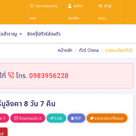
ตรวจสอบการ
สมัคร
เข้าสู่
จอง
สมาชิก
ระบบ
รือสำราญ
จัดกรุ๊ปทัวร์ส่วนตัว
หน้าหลัก
ทัวร์ China
รายละเอียดทัวร์
ที่
โทร.
0983956228
ูลิงคา 8 วัน 7 คืน
อ 1
โปรแกรมย่อ 2
Link
PDF
รายละเอียดทั้งหมด
วร์