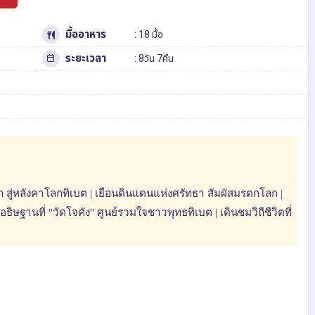
มื้ออาหาร
: 18 มื้อ
ระยะเวลา
: 8วัน 7คืน
ในโลก สู่หลังคาโลกทิเบต | เยือนดินแดนแห่งศรัทธา สัมผัสมรดกโลก |
ฐานที่ "วัดโจคัง" ศูนย์รวมใจชาวพุทธทิเบต | เดินชมวิถีชีวิตที่