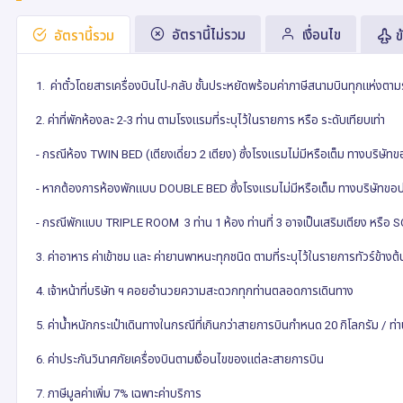
อัตรานี้ไม่รวม
เงื่อนไข
อัตรานี้รวม
ข
1.
ค่าตั๋วโดยสารเครื่องบินไป-กลับ ชั้นประหยัดพร้อมค่าภาษีสนามบินทุกแห่งตาม
2.
ค่าที่พักห้องละ
2-3
ท่าน ตามโรงแรมที่ระบุไว้ในรายการ หรือ ระดับเทียบเท่า
-
กรณีห้อง
TWIN BED (
เตียงเดี่ยว
2
เตียง) ซึ่งโรงแรมไม่มีหรือเต็ม ทางบริษัท
-
หากต้องการห้องพักแบบ
DOUBLE BED
ซึ่งโรงแรมไม่มีหรือเต็ม ทางบริษัทขอ
-
กรณีพักแบบ
TRIPLE ROOM 3
ท่าน
1
ห้อง ท่านที่
3
อาจเป็นเสริมเตียง หรือ
S
3.
ค่าอาหาร ค่าเข้าชม และ ค่ายานพาหนะทุกชนิด ตามที่ระบุไว้ในรายการทัวร์ข้างต้
4.
เจ้าหน้าที่บริษัท ฯ คอยอำนวยความสะดวกทุกท่านตลอดการเดินทาง
5.
ค่าน้ำหนักกระเป๋าเดินทางในกรณีที่เกินกว่าสายการบินกำหนด
20
กิโลกรัม / ท่
6.
ค่าประกันวินาศภัยเครื่องบินตามเงื่อนไขของแต่ละสายการบิน
7.
ภาษีมูลค่าเพิ่ม
7%
เฉพาะค่าบริการ