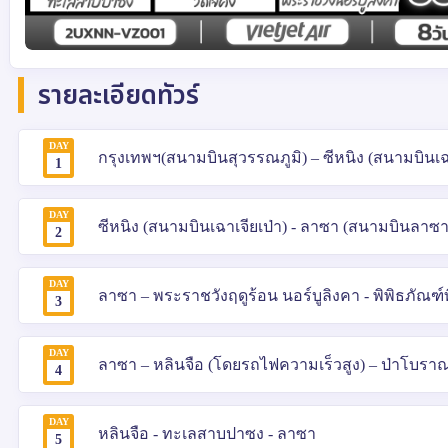
รายละเอียดทัวร์
DAY
กรุงเทพฯ(สนามบินสุวรรณภูมิ) – ซีหนิง (สนามบินเฉาเ
1
DAY
ซีหนิง (สนามบินเฉาเจียเป่า) - ลาซา (สนามบินลาซ
2
DAY
ลาซา – พระราชวังฤดูร้อน นอร์บูลิงคา - พิพิธภัณฑ์
3
DAY
ลาซา – หลินจือ (โดยรถไฟความเร็วสูง) – ป่าโบราณจ
4
DAY
หลินจือ - ทะเลสาบปาซง - ลาซา
5